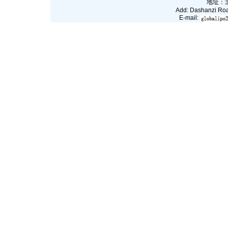
地址：
Add: Dashanzi Roa
E-mail: