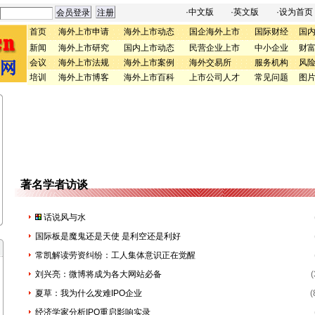
·中文版
·英文版
·
设为首页
首页
海外上市申请
海外上市动态
国企海外上市
国际财经
国
新闻
海外上市研究
国内上市动态
民营企业上市
中小企业
财
会议
海外上市法规
海外上市案例
海外交易所
服务机构
风
培训
海外上市博客
海外上市百科
上市公司人才
常见问题
图
著名学者访谈
话说风与水
国际板是魔鬼还是天使 是利空还是利好
常凯解读劳资纠纷：工人集体意识正在觉醒
刘兴亮：微博将成为各大网站必备
夏草：我为什么发难IPO企业
经济学家分析IPO重启影响实录