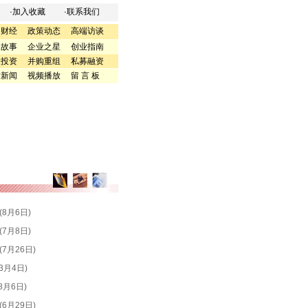
·
加入收藏
·
联系我们
内财经
政策动态
高端访谈
富故事
企业之星
创业指南
险投资
并购重组
私募融资
片新闻
视频播放
留 言 板
(8月6日)
2426
(7月8日)
4934
(7月26日)
6948
(3月4日)
11849
(8月6日)
12405
(6月29日)
8972