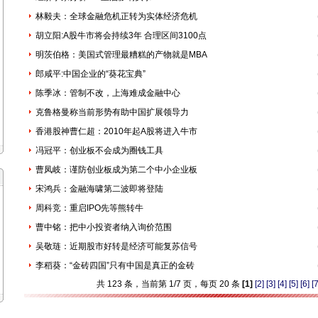
林毅夫：全球金融危机正转为实体经济危机
胡立阳:A股牛市将会持续3年 合理区间3100点
明茨伯格：美国式管理最糟糕的产物就是MBA
郎咸平:中国企业的“葵花宝典”
陈季冰：管制不改，上海难成金融中心
克鲁格曼称当前形势有助中国扩展领导力
香港股神曹仁超：2010年起A股将进入牛市
冯冠平：创业板不会成为圈钱工具
曹凤岐：谨防创业板成为第二个中小企业板
宋鸿兵：金融海啸第二波即将登陆
周科竞：重启IPO先等熊转牛
曹中铭：把中小投资者纳入询价范围
吴敬琏：近期股市好转是经济可能复苏信号
李稻葵：“金砖四国”只有中国是真正的金砖
共 123 条，当前第 1/7 页，每页 20 条
[1]
[2]
[3]
[4]
[5]
[6]
[7